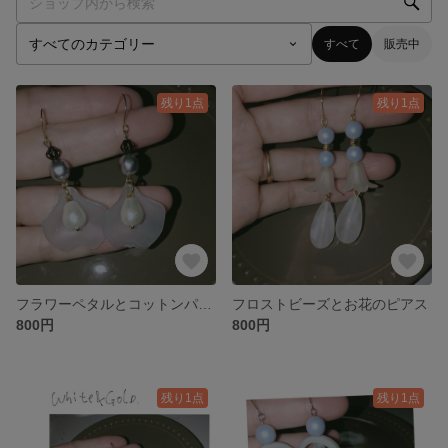
すべて
販売中
残り1点
残り1点
フラワーペタルとコットンパールのピアス
フロストビーズとお花のピアス
800円
800円
残り1点
残り1点