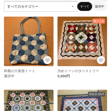
すべて
販売中
残り1点
和風の六角形トート
渋めトーンのタペストリー
展示中
5,000円
SOLD OUT