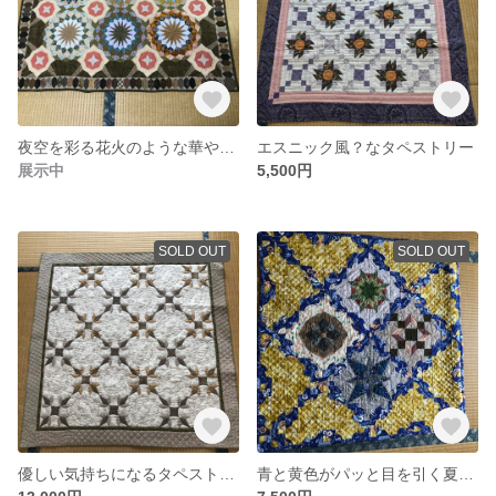
夜空を彩る花火のような華やかタペストリー
エスニック風？なタペストリー
展示中
5,500円
SOLD OUT
SOLD OUT
優しい気持ちになるタペストリー
青と黄色がパッと目を引く夏っぽいタペストリー