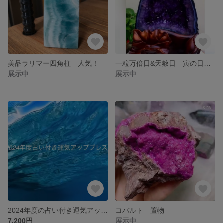
美品ラリマー四角柱 人気！
一粒万倍日&天赦日 寅の日に！逸品破格超美品アメジストドーム
展示中
展示中
2024年度の占い付き運気アップブレス
コバルト 置物
7,200円
展示中