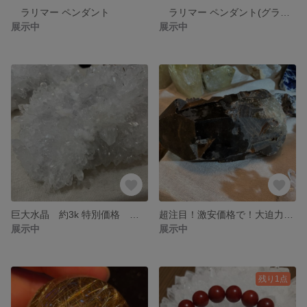
ラリマー ペンダント
ラリマー ペンダント(グラジュレーション)
展示中
展示中
巨大水晶 約3k 特別価格 フラワー水晶
超注目！激安価格で！大迫力モリオン 黒水晶 3k 原石
展示中
展示中
残り1点