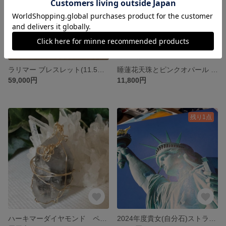
ラリマー ブレスレット(11.5〜12mm)
睡蓮花天珠とピンクオパール ロードナイト の幸福感アップブレス
59,000円
11,800円
残り1点
ハーキマーダイヤモンド ペンダントトップ 14kgf
2024年度貴女(自分石)ストラップ