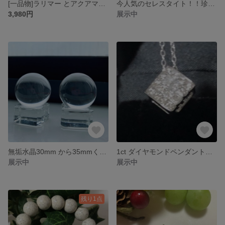
[一品物]ラリマー とアクアマリン ブルートパーズ クリスタルデザインリング
今人気のセレスタイト！！珍しいハート型
3,980円
展示中
無垢水晶30mm から35mmくらいまで ガラス土台付き)
1ct ダイヤモンドペンダント (ネックレスシルバー925 )
展示中
展示中
残り1点