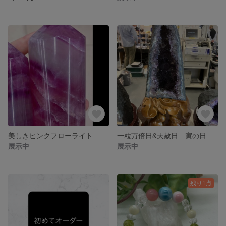
美しきピンクフローライト 四角柱
一粒万倍日&天赦日 寅の日に！逸品破格超美品アメジストドーム
展示中
展示中
残り1点