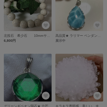
北投石 希少石 10mmサイズ 写真は10mm
高品質★ ラリマー ペンダント 32×25mm
6,800円
展示中
グリーンギベオン隕石★ 六芒星ペンダント 13.5x7mm
キラキラ透明感 美しい 水晶 浄化 置物