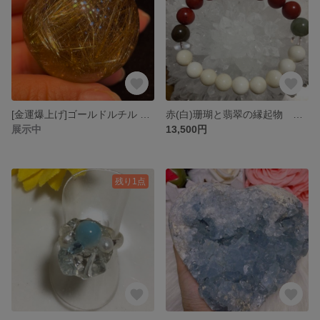
[金運爆上げ]ゴールドルチル 丸玉 37.5mm(原石付き)
赤(白)珊瑚と翡翠の縁起物 ブレス
展示中
13,500円
残り1点