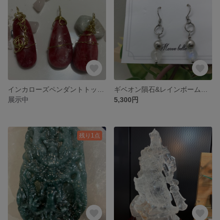
インカローズペンダントトップ アルゼンチン産ただいま①のみ
ギベオン隕石&レインボームーン の大幸運(夢叶う)ピアス
展示中
5,300円
残り1点