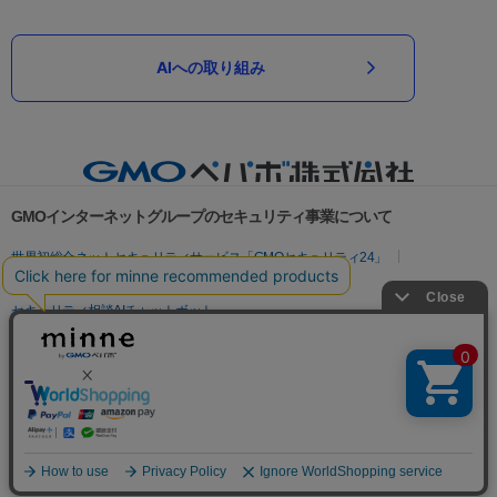
AIへの取り組み
GMOインターネットグループのセキュリティ事業について
世界初総合ネットセキュリティサービス「GMOセキュリティ24」
パスワード漏洩診断
Webサイトリスク診断
セキュリティ相談AIチャットボット
実在証明・盗聴対策
サイバー攻撃対策（GMOサイバーセキュリティ byイエラエ）
サイバー攻撃対策（GMO Flatt Security）
なりすまし対策
セキュリティ事業の軌跡