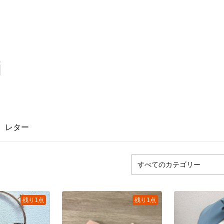
i
レター
残り1点
残り1点