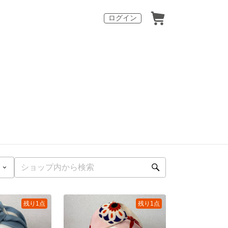
ログイン
残り1点
残り1点