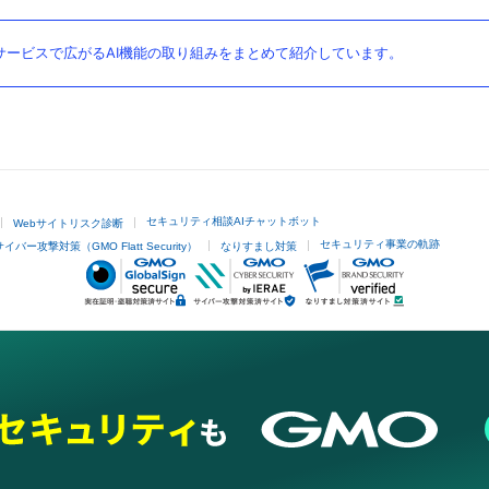
ービスで広がるAI機能の取り組みをまとめて紹介しています。
セキュリティ相談AIチャットボット
Webサイトリスク診断
セキュリティ事業の軌跡
サイバー攻撃対策（GMO Flatt Security）
なりすまし対策