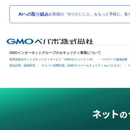
AIへの取り組み
お客様の「やりたいこと」をもっと手軽に。各サ
GMOインターネットグループのセキュリティ事業について
世界初総合ネットセキュリティサービス「GMOセキュリティ24」
パスワード漏洩診断
実在証明・盗聴対策
サイバー攻撃対策（GMOサイバーセキュリティ byイエラエ）