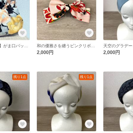
【着物リメイク】がま口バック～大輪の花柄
和の優雅さを纏うピンクリボンヘアアクセ
2,000円
2,000円
残り1点
残り1点