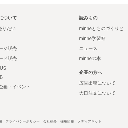
について
読みもの
で売りたい
minneとものづくりと
minne学習帖
ージ販売
ニュース
ード販売
minneの本
LUS
企業の方へ
AB
広告出稿について
企画・イベント
大口注文について
用
プライバシーポリシー
会社概要
採用情報
メディアキット