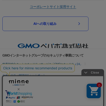
コーポレートサイト
採用サイト
AIへの取り組み
GMOインターネットグループのセキュリティ事業について
世界初総合ネットセキュリティサービス「GMOセキュリティ24」
パスワード漏洩診断
Webサイトリスク診断
セキュリティ相談AIチャットボット
実在証明・盗聴対策
サイバー攻撃対策（GMOサイバーセキュリティ byイエラエ）
サイバー攻撃対策（GMO Flatt Security）
なりすまし対策
セキュリティ事業の軌跡