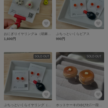
おにぎりイヤリング🍙（胡麻・梅干し）
ぷちっといくらピアス
1,600円
990円
SOLD OUT
SOLD OUT
ぷちっといくらイヤリング（ノンホールピアス）
ホットケーキのゆびわ𓌉𓇋一段バージョン