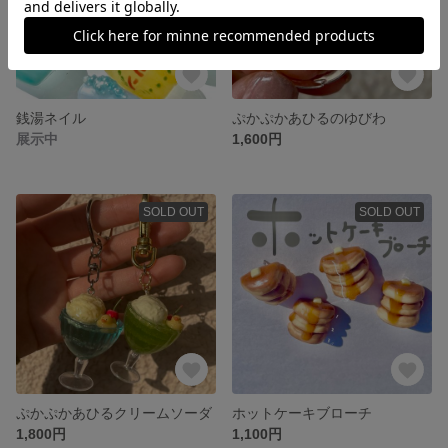
銭湯ネイル
ぷかぷかあひるのゆびわ
展示中
1,600円
SOLD OUT
SOLD OUT
ぷかぷかあひるクリームソーダ
ホットケーキブローチ
1,800円
1,100円