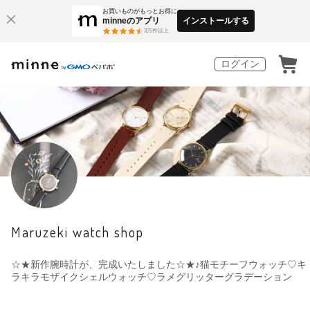
お買いものがもっとお得に
minneのアプリ
インストールする
3
万件以上
ログイン
Maruzeki watch shop
☆★新作腕時計が、完成いたしました☆★♪猫モチーフウォッチ♡キ
ラキラモザイクシェルウォッチ♡ラメグリッターグラデーション