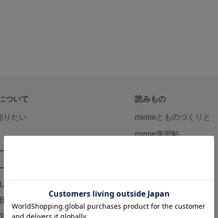
について
読みもの
で売りたい
minneとものづくりと
minne学習帖
ージ販売
ニュース
ード販売
minneの本
LUS
企業の方へ
AB
広告出稿について
企画・イベント