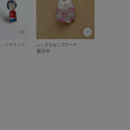
こけし風 ピアス／イヤリング（ノンホールピアス）
ふしぎなねこブローチ
展示中