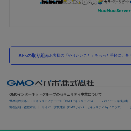
AIへの取り組み
お客様の「やりたいこと」をもっと手軽に。各サ
GMOインターネットグループのセキュリティ事業について
世界初総合ネットセキュリティサービス「GMOセキュリティ24」
パスワード漏洩診断
実在証明・盗聴対策
サイバー攻撃対策（GMOサイバーセキュリティ byイエラエ）