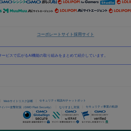
コーポレートサイト
採用サイト
ービスで広がるAI機能の取り組みをまとめて紹介しています。
セキュリティ相談AIチャットボット
Webサイトリスク診断
セキュリティ事業の軌跡
サイバー攻撃対策（GMO Flatt Security）
なりすまし対策