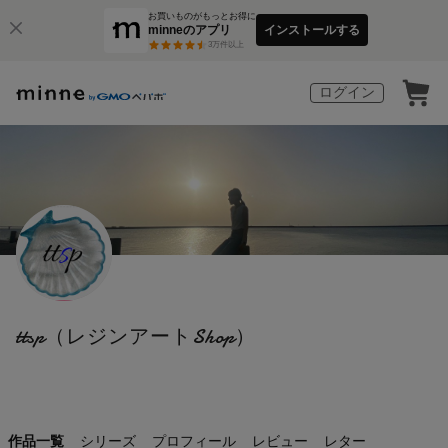
お買いものがもっとお得に
minneのアプリ
インストールする
3
万件以上
ログイン
ttsp（レジンアートShop）
作品一覧
シリーズ
プロフィール
レビュー
レター