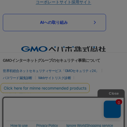
コーポレートサイト
採用サイト
AIへの取り組み
GMOインターネットグループのセキュリティ事業について
世界初総合ネットセキュリティサービス「GMOセキュリティ24」
パスワード漏洩診断
Webサイトリスク診断
セキュリティ相談AIチャットボット
実在証明・盗聴対策
サイバー攻撃対策（GMOサイバーセキュリティ byイエラエ）
サイバー攻撃対策（GMO Flatt Security）
なりすまし対策
セキュリティ事業の軌跡