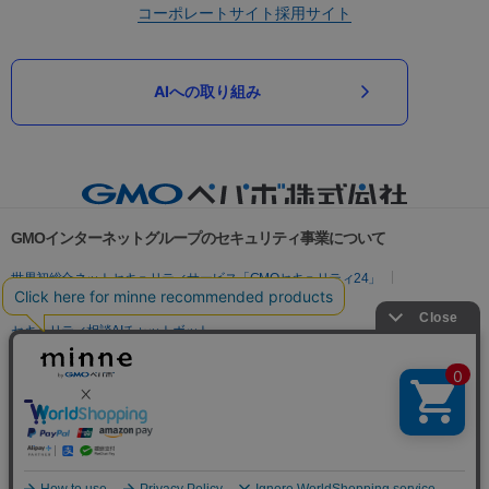
コーポレートサイト
採用サイト
AIへの取り組み
GMOインターネットグループのセキュリティ事業について
世界初総合ネットセキュリティサービス「GMOセキュリティ24」
パスワード漏洩診断
Webサイトリスク診断
セキュリティ相談AIチャットボット
実在証明・盗聴対策
サイバー攻撃対策（GMOサイバーセキュリティ byイエラエ）
サイバー攻撃対策（GMO Flatt Security）
なりすまし対策
セキュリティ事業の軌跡