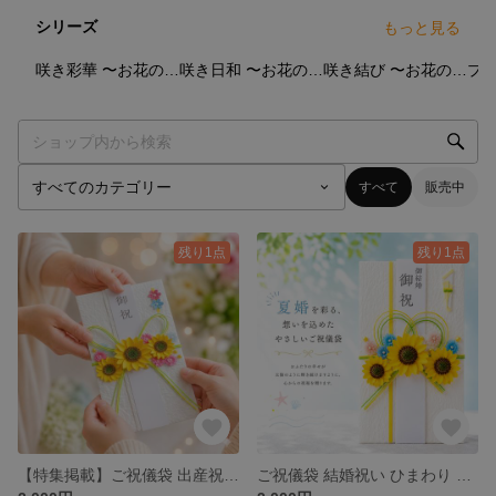
シリーズ
もっと見る
3
点
3
点
6
点
咲き彩華 〜お花のご祝儀袋〜
咲き日和 〜お花のご祝儀袋〜
咲き結び 〜お花のご祝儀袋〜
すべて
販売中
残り1点
残り1点
【特集掲載】ご祝儀袋 出産祝い 入学祝い 誕生日 おしゃれ 花 ひまわり 水引 ハンドメイド 華やか 人と被らない 御祝【咲き日和】
ご祝儀袋 結婚祝い ひまわり おしゃれ ペーパーフラワー 花 水引 ハンドメイド 華やか 人と被らない 夏婚【咲き結び】