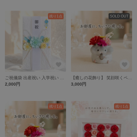
残り1点
SOLD OUT
ご祝儀袋 出産祝い 入学祝い 誕生日 おしゃれ 花 水引 ペーパーフラワー 華やか 人と被らない 御祝【咲き日和】
【癒しの花飾り】 笑顔咲くペーパーフラワーカーネーションアレンジ ハムスターポット
2,000円
3,000円
残り1点
残り1点