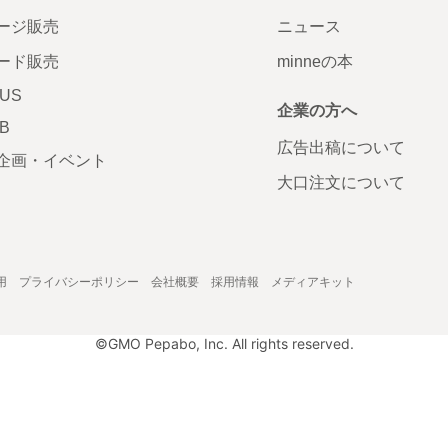
ージ販売
ニュース
ード販売
minneの本
LUS
企業の方へ
AB
広告出稿について
企画・イベント
大口注文について
用
プライバシーポリシー
会社概要
採用情報
メディアキット
©GMO Pepabo, Inc. All rights reserved.