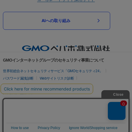
AIへの取り組み
GMOインターネットグループのセキュリティ事業について
世界初総合ネットセキュリティサービス「GMOセキュリティ24」
パスワード漏洩診断
Webサイトリスク診断
セキュリティ相談AIチャットボット
実在証明・盗聴対策
サイバー攻撃対策（GMOサイバーセキュリティ byイエラエ）
サイバー攻撃対策（GMO Flatt Security）
なりすまし対策
セキュリティ事業の軌跡