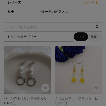
シリーズ
もっと見る
11
点
12
点
秋🍁
ブルー系のピアス・イヤリング
すべて
販売中
パールの下にリングがゆらりピアス／イヤリング
くねくねウェーブきいろ ピアス／イヤリング
2,400円
1,800円