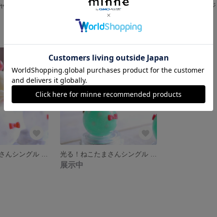
ねこたまさんジャックランタンsingle①(※ガラスドームなし)期間限定販売9/30まで
ねこたまさんジャックランタンsingle⑪(※ガラスドームなし)期間限定販売9/30まで
8,800円
25,300円
光る！うさたまさんシングル レインボークリームソーダ🌈みるくちゃん
光る！ねこたまさんシングル メロンクリームソーダ🍈モチャさん
展示中