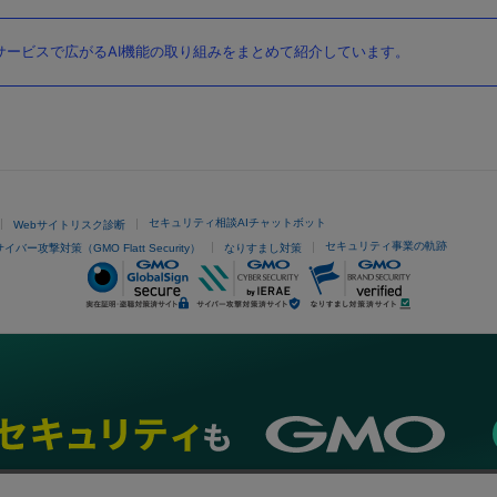
ービスで広がるAI機能の取り組みをまとめて紹介しています。
セキュリティ相談AIチャットボット
Webサイトリスク診断
セキュリティ事業の軌跡
サイバー攻撃対策（GMO Flatt Security）
なりすまし対策