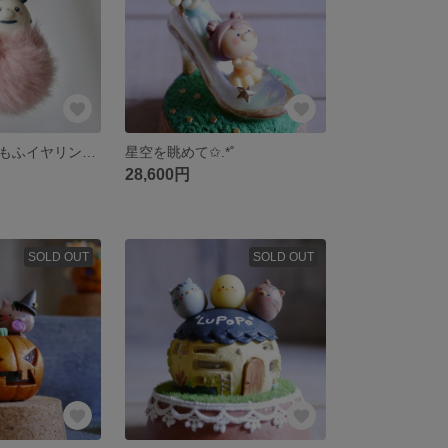
ヨッピさんもふもふイヤリング 豆パンッピさんver.
星空を眺めて✩.*˚
28,600円
SOLD OUT
SOLD OUT