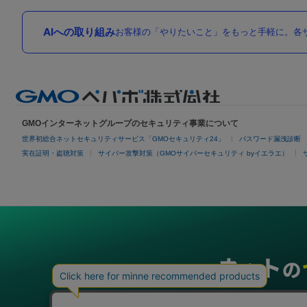
AIへの取り組み
お客様の「やりたいこと」をもっと手軽に。各サ
GMOインターネットグループのセキュリティ事業について
世界初総合ネットセキュリティサービス「GMOセキュリティ24」
パスワード漏洩診断
実在証明・盗聴対策
サイバー攻撃対策（GMOサイバーセキュリティ byイエラエ）