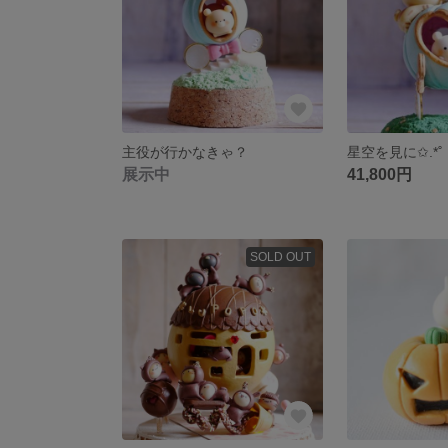
主役が行かなきゃ？
星空を見に✩.*˚
展示中
41,800円
SOLD OUT