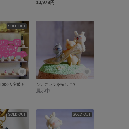
10,978円
SOLD OUT
フォロワーさん3000人突破キャンペーン！ねこたまさんシングル3300円！！3個ご購入で送料無料！お一人様3個まで！(ガラスドーム付きは＋500円)※ねこたまさんの種類はランダムです
シンデレラを探しに？
展示中
SOLD OUT
SOLD OUT