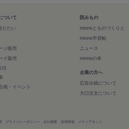
について
読みもの
で売りたい
minneとものづくりと
minne学習帖
ージ販売
ニュース
ード販売
minneの本
LUS
企業の方へ
AB
広告出稿について
企画・イベント
大口注文について
用
プライバシーポリシー
会社概要
採用情報
メディアキット