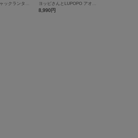
ねこたまさんジャックランタン ましろカボチャさん&チョコレット魔女さんver.
ヨッピさんとLUPOPO アオヨッピさん＆チョコレッピちゃんver.
8,990円