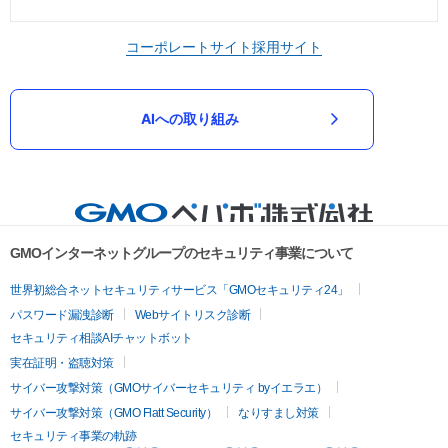
コーポレートサイト
採用サイト
AIへの取り組み
GMOインターネットグループのセキュリティ事業について
世界初総合ネットセキュリティサービス「GMOセキュリティ24」
パスワード漏洩診断
Webサイトリスク診断
セキュリティ相談AIチャットボット
実在証明・盗聴対策
サイバー攻撃対策（GMOサイバーセキュリティ byイエラエ）
サイバー攻撃対策（GMO Flatt Security）
なりすまし対策
セキュリティ事業の軌跡