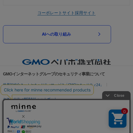
コーポレートサイト
採用サイト
AIへの取り組み
GMOインターネットグループのセキュリティ事業について
世界初総合ネットセキュリティサービス「GMOセキュリティ24」
パスワード漏洩診断
Webサイトリスク診断
セキュリティ相談AIチャットボット
実在証明・盗聴対策
サイバー攻撃対策（GMOサイバーセキュリティ byイエラエ）
サイバー攻撃対策（GMO Flatt Security）
なりすまし対策
セキュリティ事業の軌跡