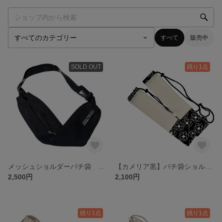
すべて
販売中
SOLD OUT
残り1点
メッシュショルダーバチ袋 対応バチ34cm
【カメリア黒】バチ袋ショルダータイプ｜32cmまでのバチに対応｜夏祭り・和太鼓に♪ ｜子供用
2,500円
2,100円
残り1点
残り1点