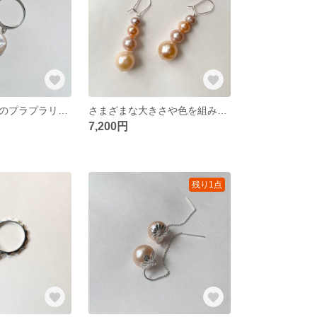
天然淡水パールのプラプラリング☆ 指を動かすたびにパールが揺れます｜MARU. Pura ring
さまざまな大きさや色を組み合わせた天然淡水パールのピアス☆ シンプルさも品も可愛さも｜Family Perl
7,200円
残り1点