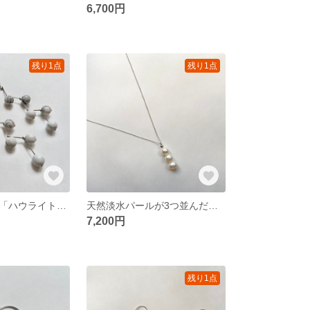
6,700円
残り1点
残り1点
混乱を鎮める石「ハウライト」ピアス☆ 社会で頑張る人たちへ｜HOWLITE pierce
天然淡水パールが3つ並んだ団子ネックレス☆ “美味しそう可愛い”をイメージ｜Dango Perl necklace
7,200円
残り1点