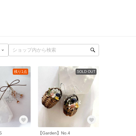
残り1点
SOLD OUT
5
【Garden】No.4