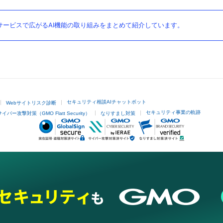
ービスで広がるAI機能の取り組みをまとめて紹介しています。
セキュリティ相談AIチャットボット
Webサイトリスク診断
セキュリティ事業の軌跡
サイバー攻撃対策（GMO Flatt Security）
なりすまし対策