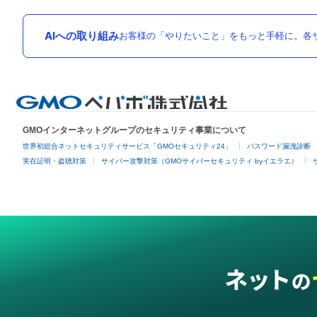
AIへの取り組み
お客様の「やりたいこと」をもっと手軽に。各サ
GMOインターネットグループのセキュリティ事業について
世界初総合ネットセキュリティサービス「GMOセキュリティ24」
パスワード漏洩診断
実在証明・盗聴対策
サイバー攻撃対策（GMOサイバーセキュリティ byイエラエ）