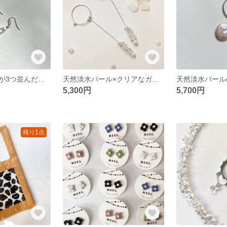
天然淡水パールが3つ並んだ団子ピアス&イヤリング☆ パーティーや結婚式にも｜Dango Perl pierce / earrings
天然淡水パール×クリアなガラスビーズ&マットなガラスビーズのピアス☆｜Clear Perl pierce
5,300円
5,700円
残り1点