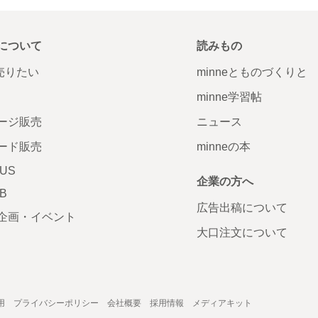
について
読みもの
で売りたい
minneとものづくりと
minne学習帖
ージ販売
ニュース
ード販売
minneの本
LUS
企業の方へ
AB
広告出稿について
企画・イベント
大口注文について
用
プライバシーポリシー
会社概要
採用情報
メディアキット