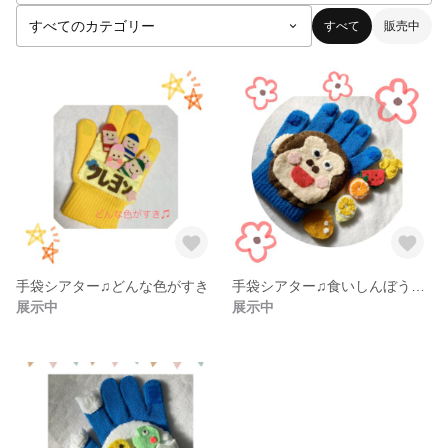
すべて
販売中
手袋シアター♫どんな色がすき
手袋シアター♫食いしんぼうごりら
展示中
展示中