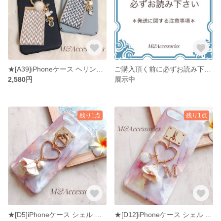
★[A39]iPhoneケース ヘリンボーン柄/ベロアタッセル ファー
ご購入頂く前に必ずお読み下さい【発送に関する注意事項】
2,580円
展示中
残り1点
残り1点
★[D5]iPhoneケース シェル 大理石風 ハート&コットンパールチャーム お花
★[D12]iPhoneケース シェル 大理石風 お花&ハートチャーム イニシャル