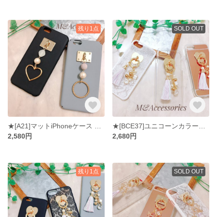
残り1点
SOLD OUT
★[A21]マットiPhoneケース コットンパール&ハート/リングチャーム
★[BCE37]ユニコーンカラーのタッセルにコットンパールとキラキラチャーム付きiPhoneケース
2,580円
2,680円
残り1点
SOLD OUT