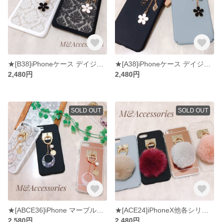
★[B38]iPhoneケース デイジー モノトーンお花チェーン ダマスク
★[A38]iPhoneケース デイジー モノトーンお花チェーン
2,480円
2,480円
SOLD OUT
SOLD OUT
★[ABCE36]iPhone マーブルリング大人可愛いスマホケース 大理石風
★[ACE24]iPhoneX他各シリーズ マットiPhoneケース フォックスファーチャーム
2,580円
2,480円