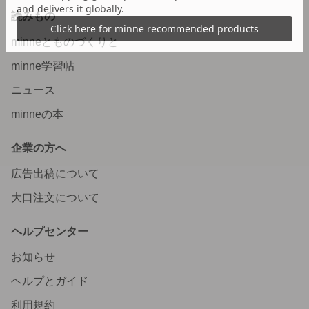
読みもの
minneとものづくりと
minne学習帖
ニュース
minneの本
企業の方へ
広告出稿について
大口注文について
ヘルプセンター
お知らせ
ヘルプとガイド
利用規約