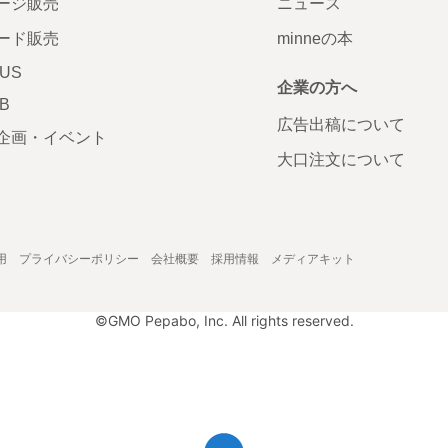
ージ販売
ニュース
ード販売
minneの本
LUS
企業の方へ
AB
広告出稿について
企画・イベント
大口注文について
用
プライバシーポリシー
会社概要
採用情報
メディアキット
©GMO Pepabo, Inc. All rights reserved.