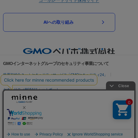
AIへの取り組み
GMOインターネットグループのセキュリティ事業について
世界初総合ネットセキュリティサービス「GMOセキュリティ24」
パスワード漏洩診断
Webサイトリスク診断
セキュリティ相談AIチャットボット
実在証明・盗聴対策
サイバー攻撃対策（GMOサイバーセキュリティ byイエラエ）
サイバー攻撃対策（GMO Flatt Security）
なりすまし対策
セキュリティ事業の軌跡