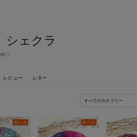
at』シェクラ
無料♡
レビュー
レター
残り1点
残り1点