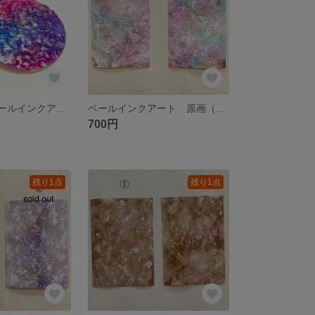
うる艶✨アルコールインクアート/コースター/アクセサリートレイ/プレート 2枚セット
ベールインクアート 原画（A4の4分の1サイズ）15×10.5cm
700円
残り1点
残り1点