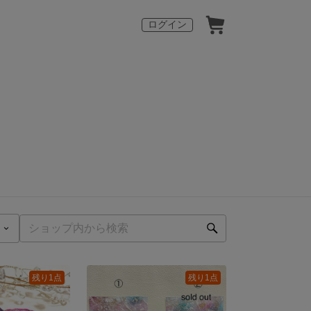
ログイン
残り1点
残り1点