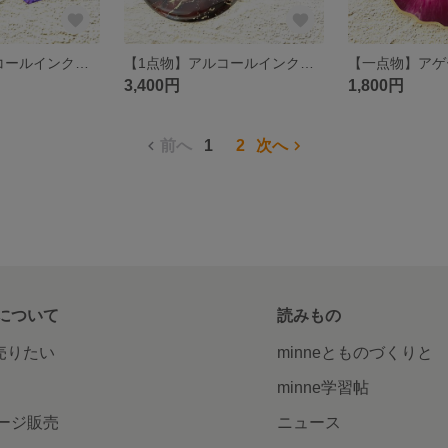
【1点物】アルコールインクアート／コースター/プレート/トレイ ヘキサゴン 2枚セット
【1点物】アルコールインクアート/コースター/プレート/2枚セット
3,400円
1,800円
前へ
1
2
次へ
について
読みもの
で売りたい
minneとものづくりと
minne学習帖
ージ販売
ニュース