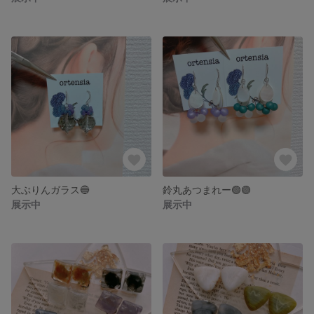
大ぶりんガラス🔵
鈴丸あつまれー🟢🟣
展示中
展示中