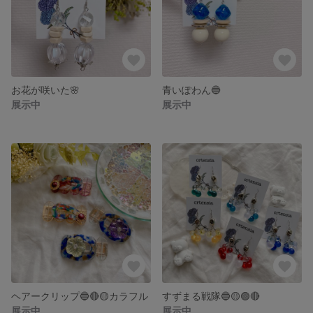
お花が咲いた🌸
青いぽわん🔵
展示中
展示中
ヘアークリップ🔵🔴🟡カラフル
すずまる戦隊🔵🟡🟢🔴
展示中
展示中