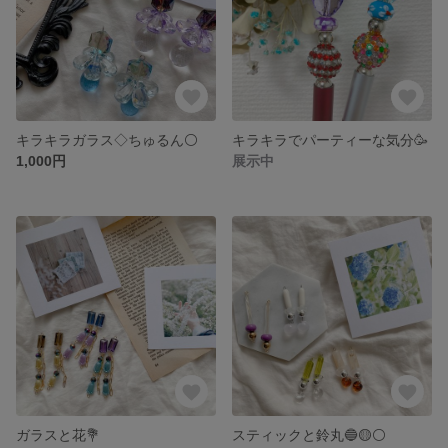
キラキラガラス◇ちゅるん⚪️
キラキラでパーティーな気分🥳
1,000円
展示中
ガラスと花💐
スティックと鈴丸🔵🟡⚪️