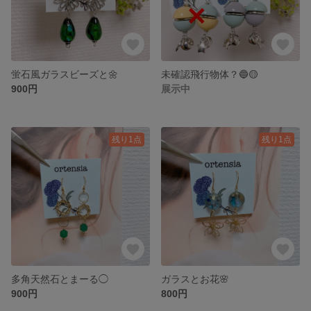
蛍石風ガラスビーズと🌼
未確認飛行物体？🔵🟡
900円
展示中
残り1点
残り1点
多角天然石とまーる◯
ガラスとお花🌸
900円
800円