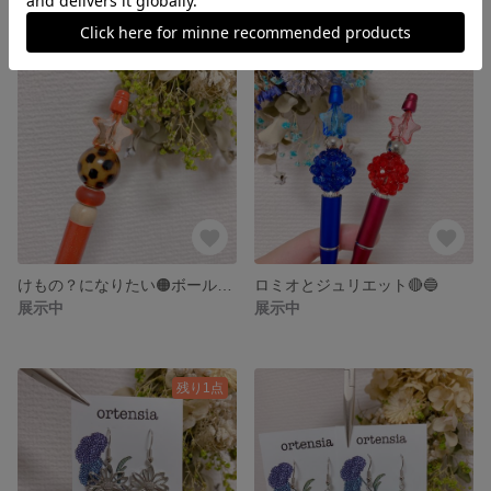
けもの？になりたい🟠ボールペン
ロミオとジュリエット🔴🔵
展示中
展示中
残り1点