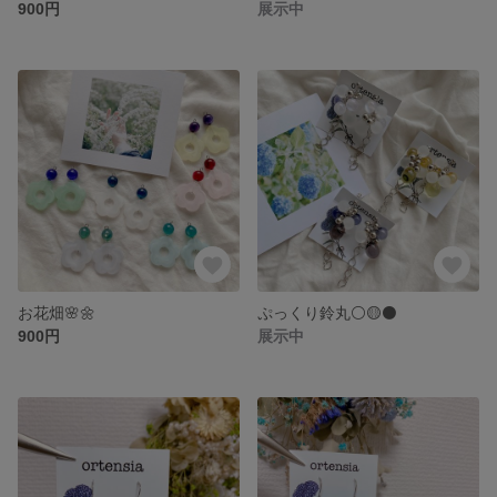
900円
展示中
お花畑🌸🌼
ぷっくり鈴丸⚪️🟡⚫️
900円
展示中