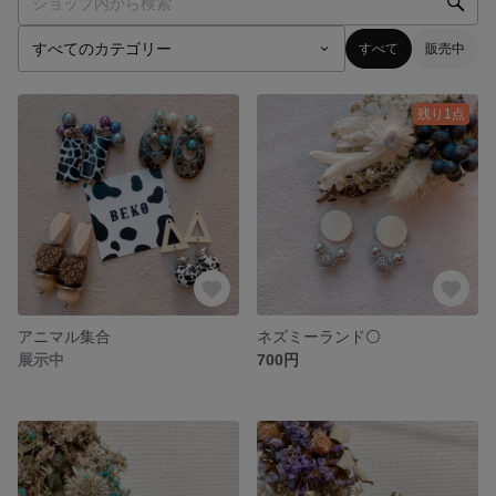
すべて
販売中
残り1点
アニマル集合
ネズミーランド⚪️
展示中
700円