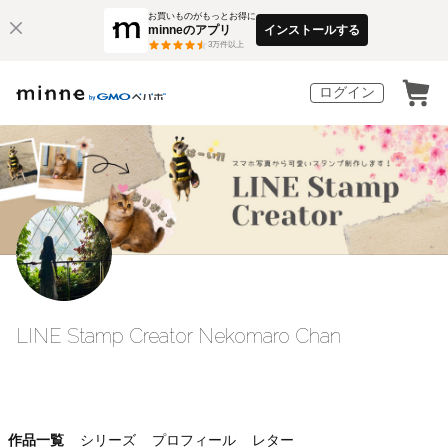
お買いものがもっとお得に
minneのアプリ
インストールする
3
万件以上
ログイン
LINE Stamp Creator Nekomaro Chan
作品一覧
シリーズ
プロフィール
レター