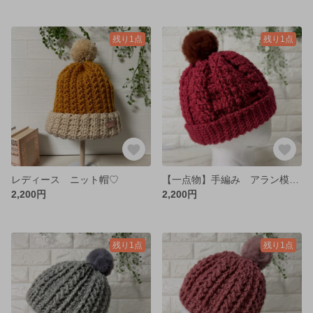
残り1点
残り1点
レディース ニット帽♡
【一点物】手編み アラン模様ニット帽♡ レディース ポンポンありなし選べる♡ 赤
2,200円
2,200円
残り1点
残り1点