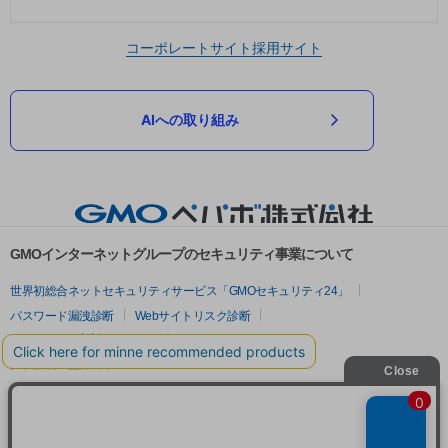
コーポレートサイト
採用サイト
AIへの取り組み
GMOインターネットグループのセキュリティ事業について
世界初総合ネットセキュリティサービス「GMOセキュリティ24」
パスワード漏洩診断
Webサイトリスク診断
セキュリティ相談AIチャットボット
実在証明・盗聴対策
サイバー攻撃対策（GMOサイバーセキュリティ byイエラエ）
サイバー攻撃対策（GMO Flatt Security）
なりすまし対策
セキュリティ事業の軌跡