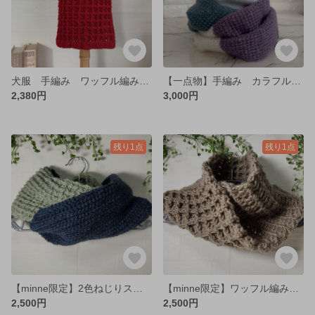
犬服 手編み ワッフル編みニット♡ 赤 冬服 Sサイズ
【一点物】手編み カラフルスヌード♡ アフガン編み
2,380円
3,000円
残り1点
残り1点
【minne限定】2色ねじりスヌード♡ 洗えるウール♪ 愛犬とペアコーデ♡
【minne限定】ワッフル編みねじりスヌード♡ 手編み 愛犬とペアコーデ♡
2,500円
2,500円