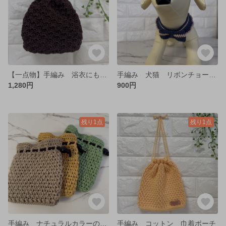
【一点物】手編み 浴衣にも合う♡松編み巾着
手編み 犬猫 リボンチョーカー コットン 超小型犬
1,280円
900円
残り1点
残り1点
手編み ナチュラルカラーのコットン巾着 小さめ
手編み コットン 巾着ポーチ