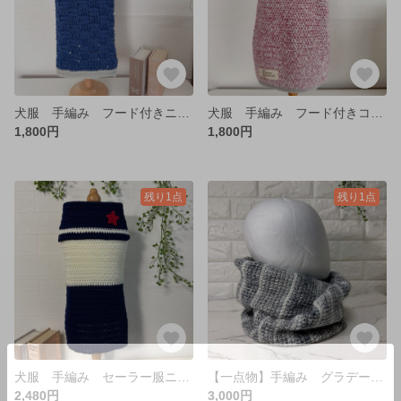
犬服 手編み フード付きニット♡ 春服 コットン ダックス
犬服 手編み フード付きコットンニット ピンク ダックス 春夏
1,800円
1,800円
残り1点
残り1点
犬服 手編み セーラー服ニット♡ 秋冬 白×紺 ダックス
【一点物】手編み グラデーションスヌード♡ グレー アフガン編み
2,480円
3,000円