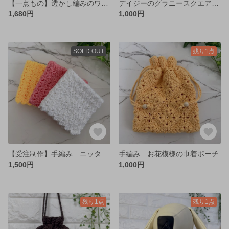
【一点もの】透かし編みのワンハンドルバッグ♡
デイジーのグラニースクエア巾着♡
1,680円
1,000円
SOLD OUT
残り1点
【受注制作】手編み ニッタオル3色セット 接触冷感
手編み お花模様の巾着ポーチ
1,500円
1,000円
残り1点
残り1点