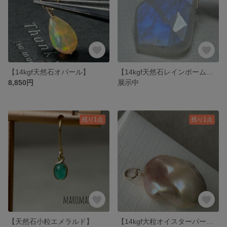
【14kgf天然石オパール】
【14kgf天然石レインボームーンストーン】
8,850円
展示中
残り1点
残り1点
【天然石小粒エメラルド】
【14kgf大粒オイスターパール】