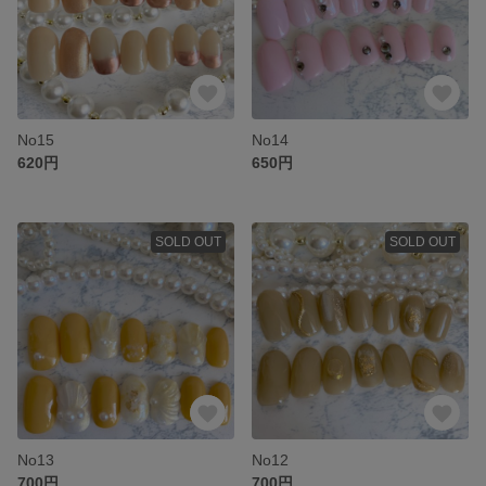
No15
No14
620円
650円
SOLD OUT
SOLD OUT
No13
No12
700円
700円