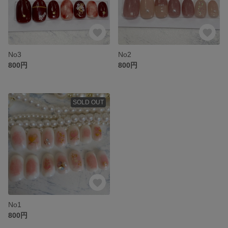
No3
No2
800円
800円
SOLD OUT
No1
800円