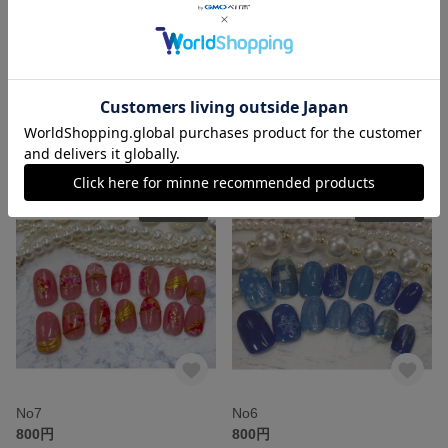
No9
No8
700円
800円
SOLD OUT
SOLD OUT
No7
No6
800円
800円