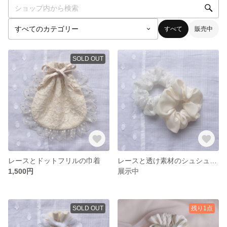
すべて
販売中
SOLD OUT
レースとドットフリルの巾着
レースと透け素材のシュシュ2個セット
1,500円
展示中
SOLD OUT
残り1点