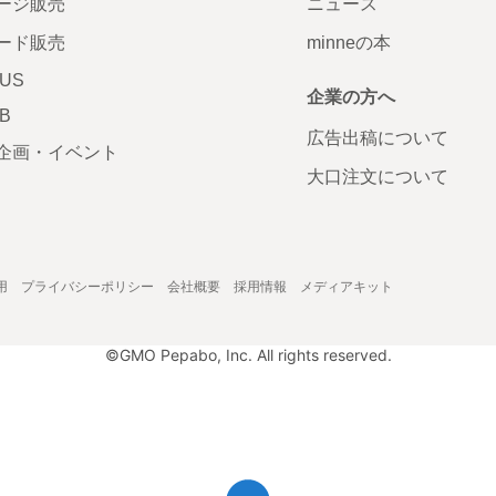
ージ販売
ニュース
ード販売
minneの本
LUS
企業の方へ
AB
広告出稿について
企画・イベント
大口注文について
用
プライバシーポリシー
会社概要
採用情報
メディアキット
©GMO Pepabo, Inc. All rights reserved.