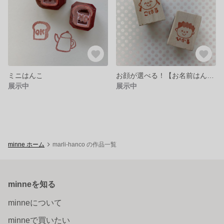
ミニはんこ
お顔が選べる！【お名前はんこ】
展示中
展示中
minne ホーム
marli-hanco の作品一覧
minneを知る
minneについて
minneで買いたい