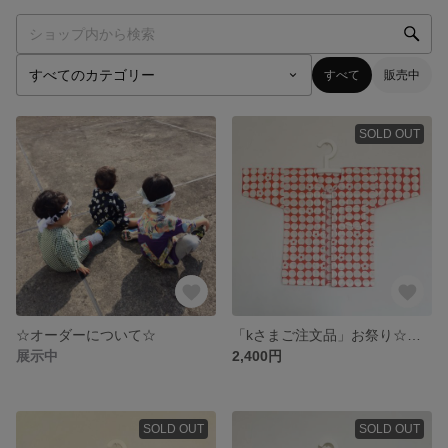
すべて
販売中
SOLD OUT
☆オーダーについて☆
「kさまご注文品」お祭り☆こども鯉口シャツ（ちょうとはな/オレンジ）
展示中
2,400円
SOLD OUT
SOLD OUT