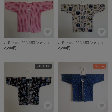
お祭り☆こども鯉口シャツ（ハート /ピンクに赤）
お祭り☆こども鯉口シャツ（お酒/しろ）
2,200円
2,200円
SOLD OUT
残り1点