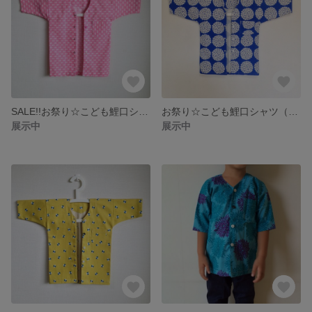
SALE!!お祭り☆こども鯉口シャツ（りぼん/ピンク）
お祭り☆こども鯉口シャツ（白い花/あお）
展示中
展示中