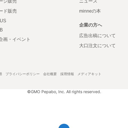
ージ販売
ニュース
ード販売
minneの本
LUS
企業の方へ
AB
広告出稿について
企画・イベント
大口注文について
用
プライバシーポリシー
会社概要
採用情報
メディアキット
©GMO Pepabo, Inc. All rights reserved.