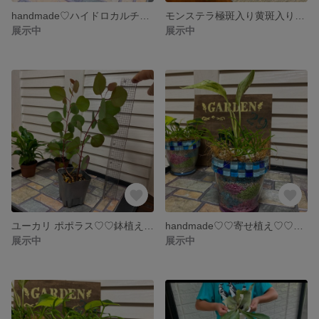
handmade♡ハイドロカルチャー観葉植物寄せ植え♡
モンステラ極斑入り黄斑入り♡♡カット苗♡♡
展示中
展示中
ユーカリ ポポラス♡♡鉢植え二本set
handmade♡♡寄せ植え♡♡ガラス鉢♡♡
展示中
展示中