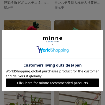
観葉植物 ピポエステス 2こ setピンク＆ホワイト
モンステラ特大極斑入り黄斑入り3本カット苗
展示中
展示中
handmade♡多肉植物ちっちゃなちっちゃな寄せ植え♡癒し
handmade♡多肉植物ちっちゃな寄せ植え♡
展示中
展示中