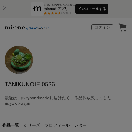
お買いものがもっとお得に
minneのアプリ
インストールする
3
万件以上
ログイン
TANIKUNOIE 0526
最近は、鉢もhandmadeし届けたく、作品作成致しました
✺◟(∗❛ัᴗ❛ั∗)◞✺
作品一覧
シリーズ
プロフィール
レター