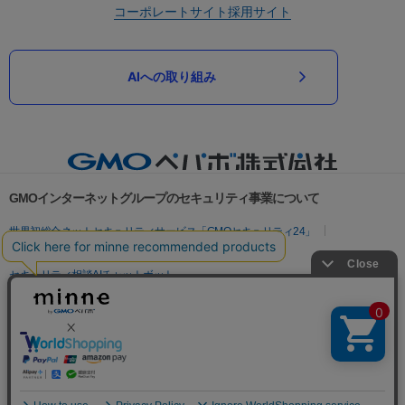
コーポレートサイト
採用サイト
AIへの取り組み
GMOインターネットグループのセキュリティ事業について
世界初総合ネットセキュリティサービス「GMOセキュリティ24」
パスワード漏洩診断
Webサイトリスク診断
セキュリティ相談AIチャットボット
実在証明・盗聴対策
サイバー攻撃対策（GMOサイバーセキュリティ byイエラエ）
サイバー攻撃対策（GMO Flatt Security）
なりすまし対策
セキュリティ事業の軌跡