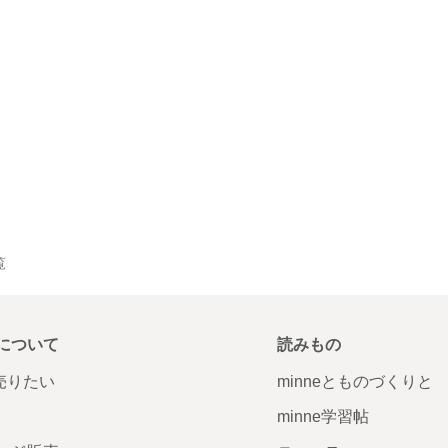
覧
について
読みもの
で売りたい
minneとものづくりと
minne学習帖