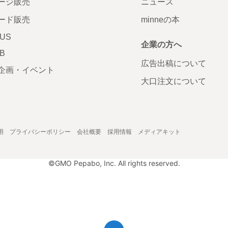
ージ販売
ニュース
ード販売
minneの本
LUS
企業の方へ
AB
広告出稿について
企画・イベント
大口注文について
用
プライバシーポリシー
会社概要
採用情報
メディアキット
©GMO Pepabo, Inc. All rights reserved.