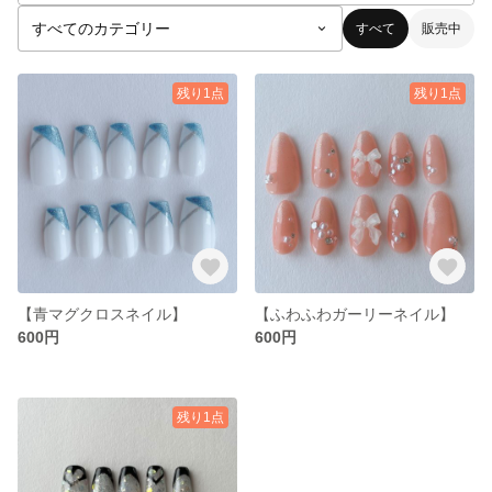
すべて
販売中
残り1点
残り1点
【青マグクロスネイル】
【ふわふわガーリーネイル】
600円
600円
残り1点