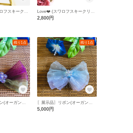
＊milky＊ (スワロフスキークリスタルパール)
Love❤️ (スワロフスキークリスタルパール)
2,800円
残り1点
残り1点
〖展示品〗リボン(オーガンジー)🎀蝶々(ちょうちょう) ＊シア素材(送料込み)
〖展示品〗リボン(オーガンジー)🎀朝露(あさつゆ) ＊シア素材(送料込み)
5,000円