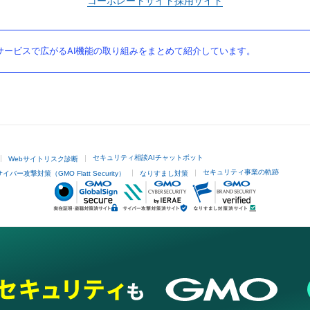
コーポレートサイト
採用サイト
ービスで広がるAI機能の取り組みをまとめて紹介しています。
セキュリティ相談AIチャットボット
Webサイトリスク診断
セキュリティ事業の軌跡
サイバー攻撃対策（GMO Flatt Security）
なりすまし対策