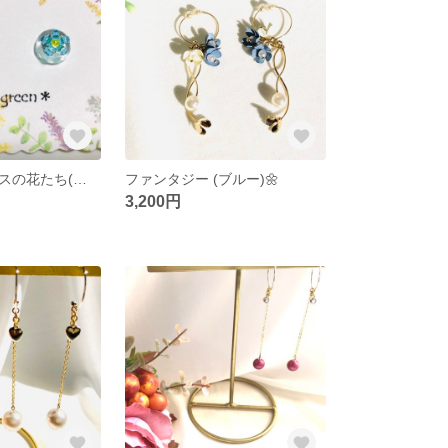
〖展示品〗ガラスの花たち(わすれな草)
ファンタジー (ブルー)🌼
3,200円