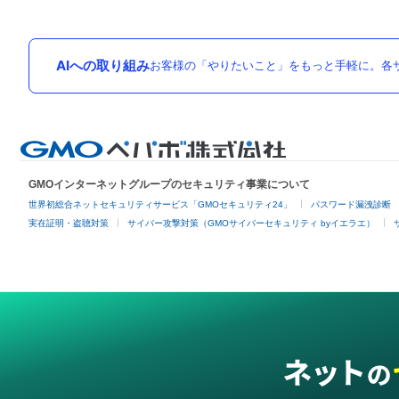
AIへの取り組み
お客様の「やりたいこと」をもっと手軽に。各サ
GMOインターネットグループのセキュリティ事業について
世界初総合ネットセキュリティサービス「GMOセキュリティ24」
パスワード漏洩診断
実在証明・盗聴対策
サイバー攻撃対策（GMOサイバーセキュリティ byイエラエ）