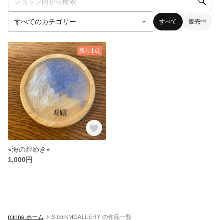
すべて
販売中
残り1点
⭐︎海の煌めき⭐︎
1,000円
minne ホーム
S.tmrkMGALLERY の作品一覧