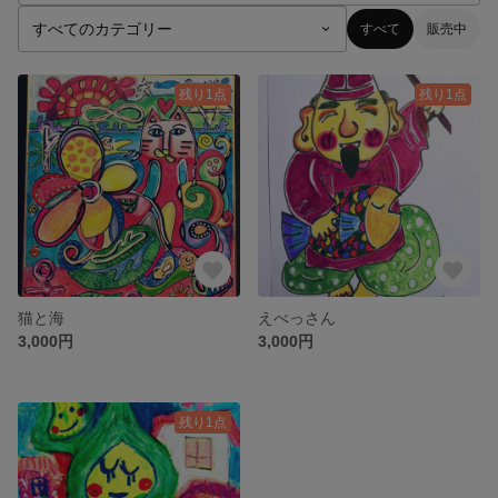
すべて
販売中
残り1点
残り1点
猫と海
えべっさん
3,000円
3,000円
残り1点