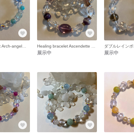
Healing bracelet Arch-angel Michael
Healing bracelet Ascendette Master St.Germain
ダブルレインボ
展示中
展示中