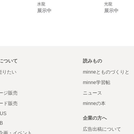
水龍
光龍
展示中
展示中
について
読みもの
で売りたい
minneとものづくりと
minne学習帖
ージ販売
ニュース
ード販売
minneの本
LUS
企業の方へ
AB
広告出稿について
企画・イベント