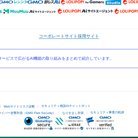
コーポレートサイト
採用サイト
ービスで広がるAI機能の取り組みをまとめて紹介しています。
セキュリティ相談AIチャットボット
Webサイトリスク診断
セキュリティ事業の軌跡
サイバー攻撃対策（GMO Flatt Security）
なりすまし対策