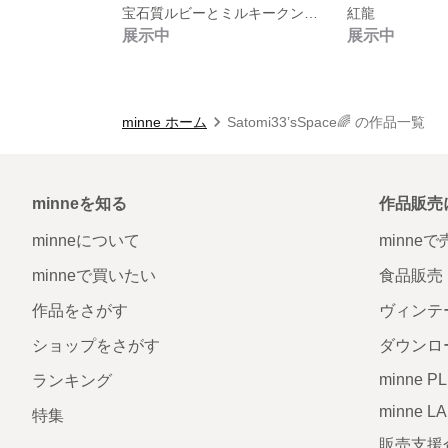
宝石質ルビーとミルキークンツァイトのブレスレット🌸⑅◡̈*ೄ‧͙·*♪🌸⑅◡̈*ೄ‧͙·*♪🌸⑅◡̈*ೄ‧͙·*♪🌸⑅◡̈*
紅龍
展示中
展示中
minne ホーム
Satomi33’sSpace🌈 の作品一覧
minneを知る
作品販売
minneについて
minne
minneで買いたい
食品販売
作品をさがす
ヴィンテ
ショップをさがす
ダウンロ
minne P
ランキング
minne L
特集
販売支援