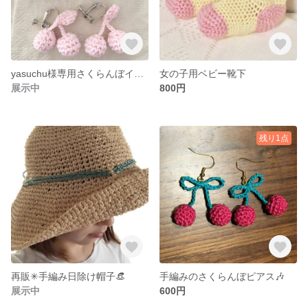
yasuchu様専用さくらんぼイヤリング🍒
女の子用ベビー靴下
展示中
800円
残り1点
再販✳︎手編み日除け帽子👒
手編みのさくらんぼピアス🎶
展示中
600円