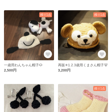
残り1点
残り1点
一歳用わんちゃん帽子🐶
再販✳︎1.2.3歳用くまさん帽子🐻
2,500円
3,200円
残り1点