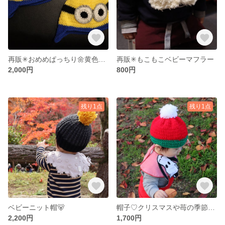
再販✳︎おめめぱっちり🌼黄色のベビー帽子
再販✳︎もこもこベビーマフラー
2,000円
800円
残り1点
残り1点
ベビーニット帽🐻
帽子♡クリスマスや苺の季節に是非😌🍓
2,200円
1,700円