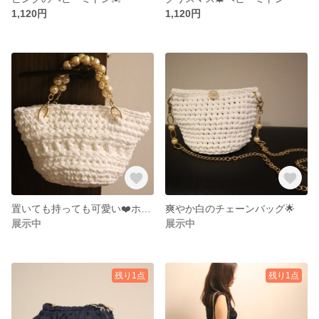
1,120円
1,120円
置いても持っても可愛い❤️ホワイトバッグ
爽やか白のチェーンバッグ🌟
展示中
展示中
残り1点
残り1点