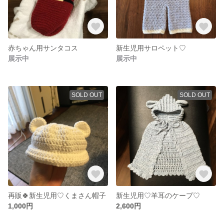
赤ちゃん用サンタコス
新生児用サロペット♡
展示中
展示中
SOLD OUT
SOLD OUT
再販🍀新生児用♡くまさん帽子
新生児用♡羊耳のケープ♡
1,000円
2,600円