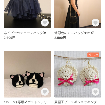
ネイビーのチェーンバッグ💓
迷彩色のミニバッグ🍀🌱🍃
2,600円
2,500円
残り1点
sssuun様専用💕ボストンテリアお帽子&ベビーミトン
夏帽子ピアス👒ショッキングピンク