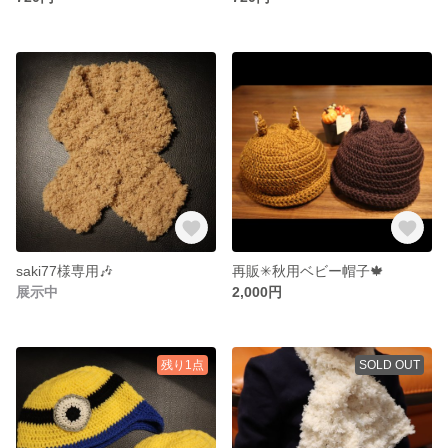
saki77様専用🎶
再販✳︎秋用ベビー帽子🍁
展示中
2,000円
残り1点
SOLD OUT