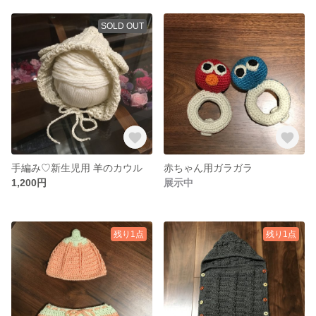
SOLD OUT
手編み♡新生児用 羊のカウル
赤ちゃん用ガラガラ
1,200円
展示中
残り1点
残り1点