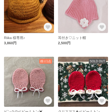
Riika 様専用♪
耳付き♡ニット帽
3,860円
2,500円
残り1点
SOLD OUT
ピンクのベビーミトン💓
クリスマス🎄ベビーミトン