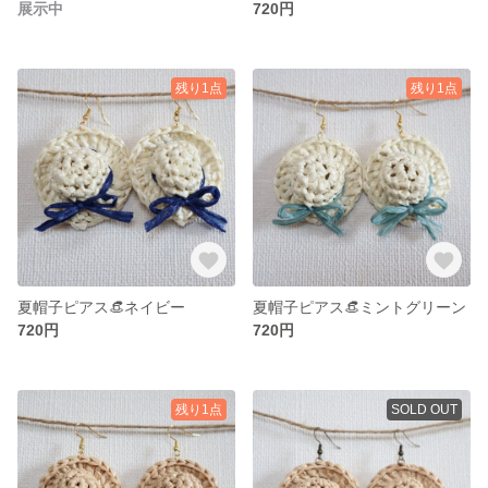
展示中
720円
残り1点
残り1点
夏帽子ピアス👒ネイビー
夏帽子ピアス👒ミントグリーン
720円
720円
残り1点
SOLD OUT