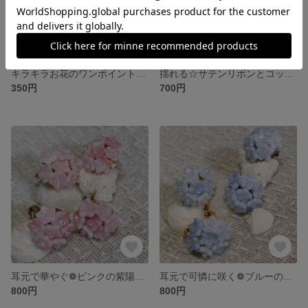
キラキラお花のワンポイント✼̥୭*ˈヘアピン
揺れる☆サテンリボンとコットンパールのピアスとイヤリング
350円
700円
耳元で華やぐ❁ピンクの紫陽花ピアスとイヤリング
耳元で可憐に咲く❁ブルーの紫陽花ピアスとイヤリング
800円
800円