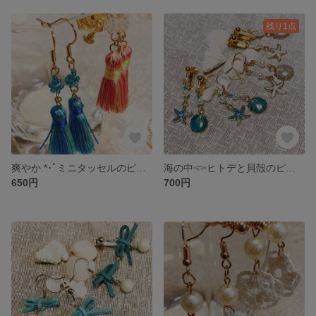
残り1点
爽やか.*･ﾟミニタッセルのピアスとイヤリング
海の中𓆟ヒトデと貝殻のピアスとイヤリング
650円
700円