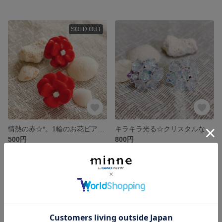
SOLD OUT
情熱の赤☆*。1輪のお花ピアスとイヤリング
キラキラ光る☆クリスタルな紫陽花イヤリングとピアス
500円
800円