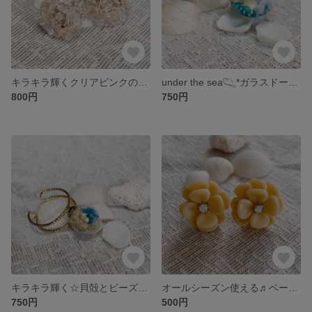
キラキラ輝くクリアピンクの紫陽花ピアスとイヤリング
under the sea𓆡*ガラスドームネックレス
800円
750円
キラキラ輝く☆貝殻とビーズのガラスドームリング
オールシーズン使える♬︎ベージュのお花のピアスとイヤリング
750円
500円