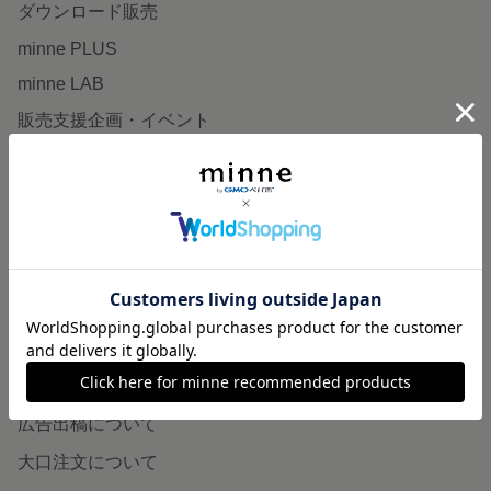
ダウンロード販売
minne PLUS
minne LAB
販売支援企画・イベント
読みもの
minneとものづくりと
minne学習帖
ニュース
minneの本
企業の方へ
広告出稿について
大口注文について