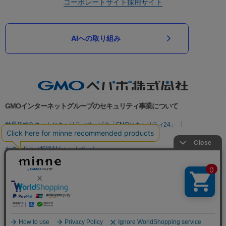
コーポレートサイト
採用サイト
AIへの取り組み
GMOインターネットグループのセキュリティ事業について
世界初総合ネットセキュリティサービス「GMOセキュリティ24」
パスワード漏洩診断
Webサイトリスク診断
セキュリティ相談AIチャットボット
実在証明・盗聴対策
サイバー攻撃対策（GMOサイバーセキュリティ byイエラエ）
サイバー攻撃対策（GMO Flatt Security）
なりすまし対策
セキュリティ事業の軌跡