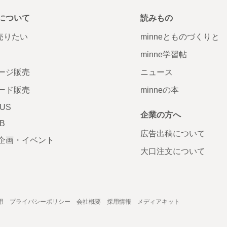
について
読みもの
で売りたい
minneとものづくりと
minne学習帖
ージ販売
ニュース
ード販売
minneの本
LUS
企業の方へ
AB
広告出稿について
企画・イベント
大口注文について
用
プライバシーポリシー
会社概要
採用情報
メディアキット