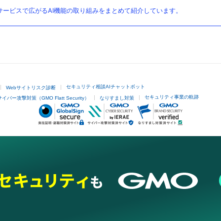
ービスで広がるAI機能の取り組みをまとめて紹介しています。
セキュリティ相談AIチャットボット
Webサイトリスク診断
セキュリティ事業の軌跡
サイバー攻撃対策（GMO Flatt Security）
なりすまし対策