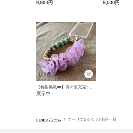
9,900円
9,000円
【特集掲載❤️】再々販完売✨藤の花にインスピレーションをもらったフリルハンドストラップ❤️大人可憐な魅力たっぷり✨軽量・水ぬれOK！
展示中
minne ホーム
マーリコ2☺︎☺︎ の作品一覧