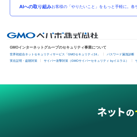
AIへの取り組み
お客様の「やりたいこと」をもっと手軽に。各サ
GMOインターネットグループのセキュリティ事業について
世界初総合ネットセキュリティサービス「GMOセキュリティ24」
パスワード漏洩診断
実在証明・盗聴対策
サイバー攻撃対策（GMOサイバーセキュリティ byイエラエ）