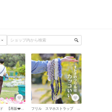
Sale ‼️ パラコード 【再販❤️】 太め ショルダーストラップ スマホショルダー バッグストラップ 幅広 長さ調整可 軽い 水ぬれOK 速乾 ワイド マーリコ200 青 黒 ブラック
フリル スマホストラップ スマホショルダー リボン パラコード シルバー 燻し銀 水ぬれOK ギフト 長さ調整 大人ガーリー ショルダーストラップ ハレノヒ