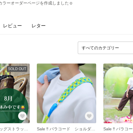
のカラーオーダーページを作成しました☺︎
レビュー
レター
SOLD OUT
パラコード バッグストラップ スマホショルダー 真鍮 山葡萄 ショルダー 山葡萄籠 コラボ企画 スマホストラップ 幅広 【 黒 】 スタバカラー 幅広ショルダー カゴバッグ
Sale ‼️ パラコード ショルダーストラップ スマホショルダー バッグショルダー 太め 長さ調整可 軽い 水ぬれOK 速乾 ワイド マーリコ200 黄色 空色 黄緑 幅広