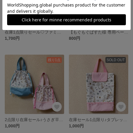
在庫1点限りセール♡ファミリアワッペン付きエコバッグ
【もぐもぐぱすた様 専用ページ】 可愛いバラ柄🌹のポーチ🐰
1,700円
800円
残り1点
SOLD OUT
2点限り在庫セール♪うさぎ🐰お弁当袋
在庫セール1点限り♪タブレットケース
1,000円
1,000円