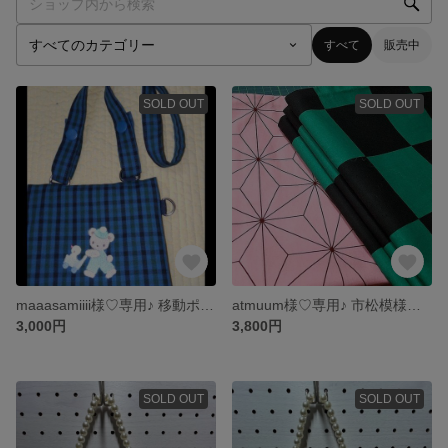
すべて
販売中
SOLD OUT
SOLD OUT
maaasamiiii様♡専用♪ 移動ポケットポシェット
atmuum様♡専用♪ 市松模様と麻の葉柄のクッションカバー♪5枚セット
3,000円
3,800円
SOLD OUT
SOLD OUT