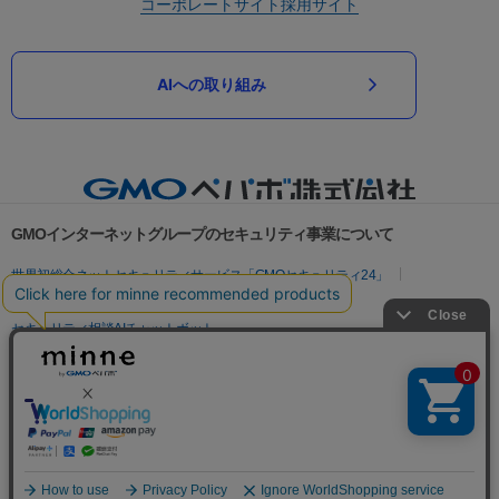
コーポレートサイト
採用サイト
AIへの取り組み
GMOインターネットグループのセキュリティ事業について
世界初総合ネットセキュリティサービス「GMOセキュリティ24」
パスワード漏洩診断
Webサイトリスク診断
セキュリティ相談AIチャットボット
実在証明・盗聴対策
サイバー攻撃対策（GMOサイバーセキュリティ byイエラエ）
サイバー攻撃対策（GMO Flatt Security）
なりすまし対策
セキュリティ事業の軌跡