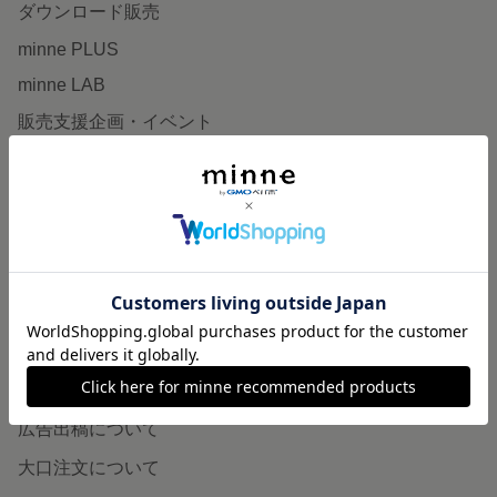
ダウンロード販売
minne PLUS
minne LAB
販売支援企画・イベント
読みもの
minneとものづくりと
minne学習帖
ニュース
minneの本
企業の方へ
広告出稿について
大口注文について