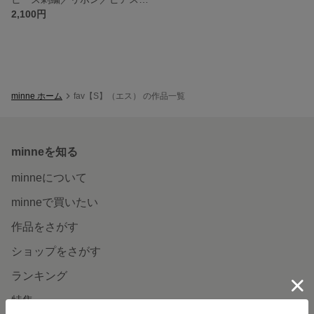
2,100円
minne ホーム
fav【S】（エス） の作品一覧
minneを知る
minneについて
minneで買いたい
作品をさがす
ショップをさがす
ランキング
特集