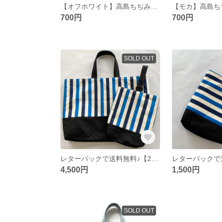
【オフホワイト】高島ちぢみの夏マスク（裏地涼感加工ガーゼ使用）
700円
700円
SOLD OUT
レターパックで送料無料♪【2点セット】男の子にも女の子にもかわいい♪通園・通学バッグ&シューズ袋セット
4,500円
1,500円
SOLD OUT