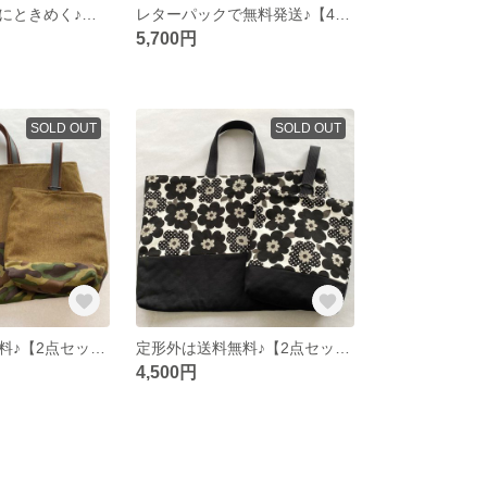
☆送料込☆裏地にときめく♪シンプルマルチポーチ
レターパックで無料発送♪【4点セット】モノトーン♪白ネコちゃんの入園・入学セット
5,700円
SOLD OUT
SOLD OUT
定形外は送料無料♪【2点セット】バックはちょっと大きめ♪迷彩柄通園・通学バッグ&シューズ袋セット
定形外は送料無料♪【2点セット】北欧風のお花がかわいい♪通園・通学バッグ&シューズ袋セット
4,500円