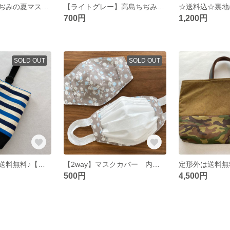
【モカ】高島ちぢみの夏マスク（裏地涼感加工ガーゼ使用）
【ライトグレー】高島ちぢみの夏マスク(裏地涼感加工)
700円
1,200円
SOLD OUT
SOLD OUT
レターパックで送料無料♪【訳ありセール品】男の子にも女の子にもかわいい♪シューズ・上靴袋
【2way】マスクカバー 内側にも外側にも♪
500円
4,500円