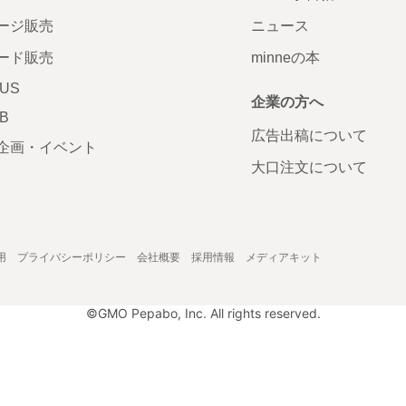
ージ販売
ニュース
ード販売
minneの本
LUS
企業の方へ
AB
広告出稿について
企画・イベント
大口注文について
用
プライバシーポリシー
会社概要
採用情報
メディアキット
©GMO Pepabo, Inc. All rights reserved.