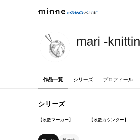
mari -knitti
作品一覧
シリーズ
プロフィール
シリーズ
0
点
1
点
【段数マーカー】
【段数カウンター】