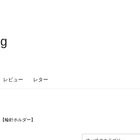
ng
レビュー
レター
1
点
【輪針ホルダー】