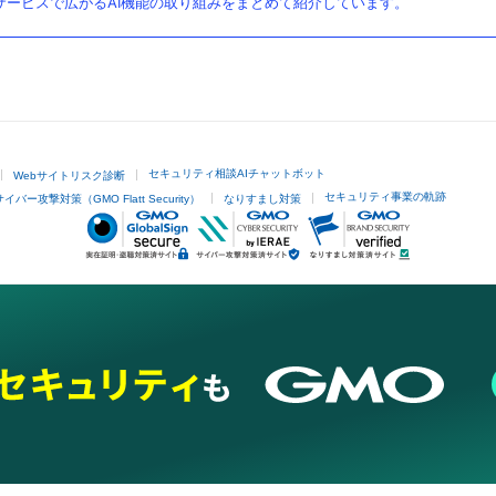
ービスで広がるAI機能の取り組みをまとめて紹介しています。
セキュリティ相談AIチャットボット
Webサイトリスク診断
セキュリティ事業の軌跡
サイバー攻撃対策（GMO Flatt Security）
なりすまし対策