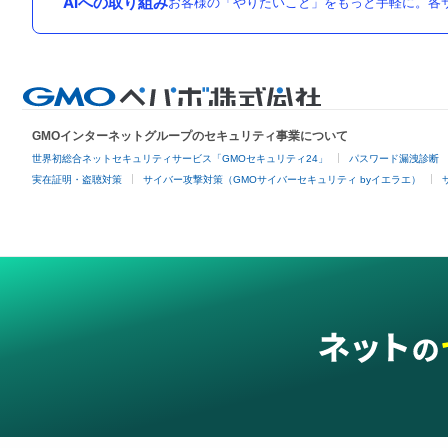
AIへの取り組み
お客様の「やりたいこと」をもっと手軽に。各サ
GMOインターネットグループのセキュリティ事業について
世界初総合ネットセキュリティサービス「GMOセキュリティ24」
パスワード漏洩診断
実在証明・盗聴対策
サイバー攻撃対策（GMOサイバーセキュリティ byイエラエ）