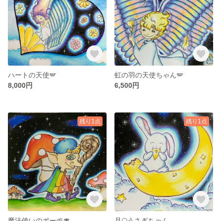
ハートの天使🪽
虹の羽の天使ちゃん🪽
8,000円
6,500円
残り1点
残り1点
魔法使いのポー🌱🍄
月🌕うさぎちゃん